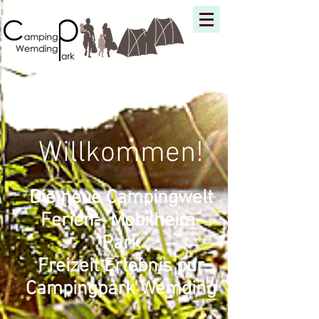
Willkommen!
Die neue Campingwelt
Ferien-,
Mobilheim-
P
ark
Freizeit Erlebnis pur
Campingpark Wemding