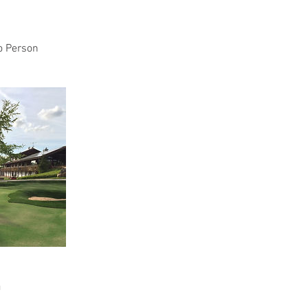
o Person
n